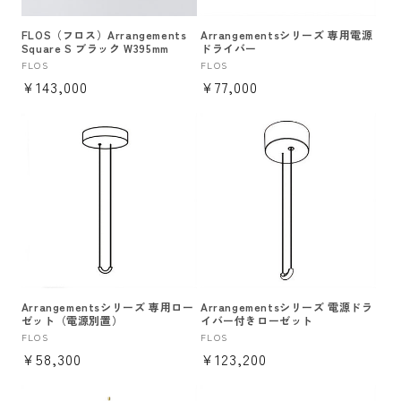
FLOS（フロス）Arrangements
Arrangementsシリーズ 専用電源
Square S ブラック W395mm
ドライバー
販
FLOS
販
FLOS
通
¥143,000
通
¥77,000
売
売
元:
元:
常
常
価
価
格
格
Arrangementsシリーズ 専用ロー
Arrangementsシリーズ 電源ドラ
ゼット（電源別置）
イバー付きローゼット
販
FLOS
販
FLOS
通
¥58,300
通
¥123,200
売
売
元:
元:
常
常