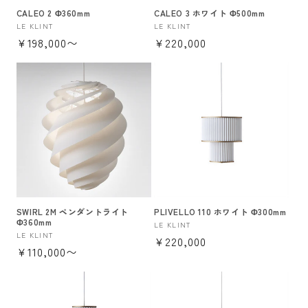
CALEO 2 Φ360mm
CALEO 3 ホワイト Φ500mm
販
LE KLINT
販
LE KLINT
通
¥198,000〜
通
¥220,000
売
売
元:
元:
常
常
価
価
格
格
SWIRL 2M ペンダントライト
PLIVELLO 110 ホワイト Φ300mm
Φ360mm
販
LE KLINT
販
LE KLINT
通
¥220,000
売
通
¥110,000〜
売
元:
常
元:
常
価
価
格
格