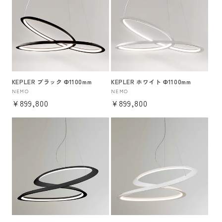
KEPLER ブラック Φ1100mm
KEPLER ホワイト Φ1100mm
販
NEMO
販
NEMO
通
¥899,800
通
¥899,800
売
売
元:
元:
常
常
価
価
格
格