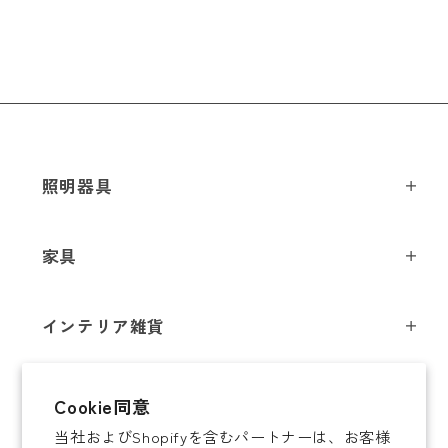
照明器具
ペンダントライト
家具
シーリングライト
スツール
フロアライト
インテリア雑貨
チェア
テーブルライト
インテリア照明
テーブル
シャンデリア
即納商品
Cookie同意
オブジェ
ソファ / ベンチ
ブラケットライト
当社およびShopifyを含むパートナーは、お客様
即納商品
掛時計
デスク
タスクライト