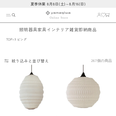
コンテ
夏季休業 8月8日(土)～8月16(日)
ンツに
進む
照明器具
家具
インテリア雑貨
即納商品
›
TOP
リビング
絞り込みと並び替え
267個の商品