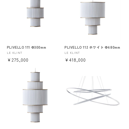
PLIVELLO 111 Φ300mm
PLIVELLO 112 ホワイト Φ480mm
販
LE KLINT
販
LE KLINT
通
¥275,000
通
¥418,000
売
売
元:
元:
常
常
価
価
格
格