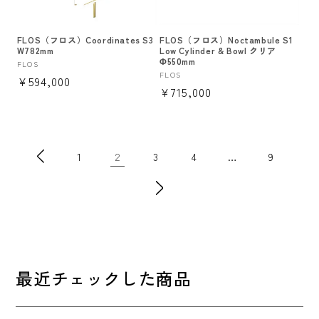
FLOS（フロス）Coordinates S3
FLOS（フロス）Noctambule S1
W782mm
Low Cylinder & Bowl クリア
Φ550mm
販
FLOS
販
FLOS
通
¥594,000
売
通
¥715,000
売
元:
常
元:
常
価
価
格
格
2
…
1
3
4
9
最近チェックした商品