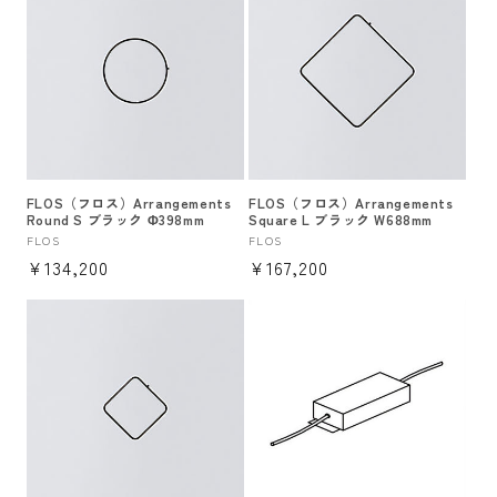
格
格
FLOS（フロス）Arrangements
FLOS（フロス）Arrangements
Round S ブラック Φ398mm
Square L ブラック W688mm
販
FLOS
販
FLOS
通
¥134,200
通
¥167,200
売
売
元:
元:
常
常
価
価
格
格