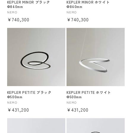
KEPLER MINOR ブラック
KEPLER MINOR ホワイト
Φ840mm
Φ840mm
販
NEMO
販
NEMO
通
¥740,300
通
¥740,300
売
売
元:
元:
常
常
価
価
格
格
KEPLER PETITE ブラック
KEPLER PETITE ホワイト
Φ500mm
Φ500mm
販
NEMO
販
NEMO
通
¥431,200
通
¥431,200
売
売
元:
元:
常
常
価
価
格
格