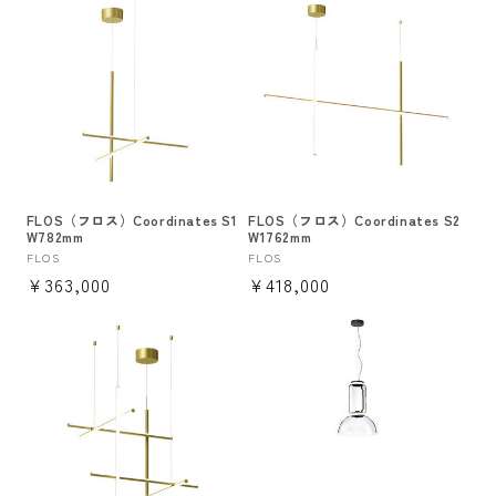
価
価
格
格
FLOS（フロス）Coordinates S1
FLOS（フロス）Coordinates S2
W782mm
W1762mm
販
FLOS
販
FLOS
通
¥363,000
通
¥418,000
売
売
元:
元:
常
常
価
価
格
格