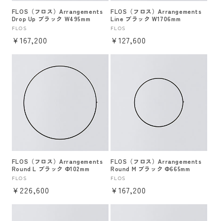
FLOS（フロス）Arrangements
FLOS（フロス）Arrangements
Drop Up ブラック W495mm
Line ブラック W1706mm
販
FLOS
販
FLOS
通
¥167,200
通
¥127,600
売
売
元:
元:
常
常
価
価
格
格
FLOS（フロス）Arrangements
FLOS（フロス）Arrangements
Round L ブラック Φ102mm
Round M ブラック Φ665mm
販
FLOS
販
FLOS
通
¥226,600
通
¥167,200
売
売
元:
元:
常
常
価
価