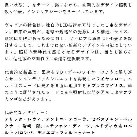
良い状態）」をテーマに掲げながら、画期的なデザイン照明を
数々発表。インテリアシーンをリードしています。
ヴィビアの特色は、独自のLED技術が可能にした自由なデザイ
ン。旧来の照明が、電球や規格品の光源により構造、サイズ、
形状に制限があったのに対し、ヴィビアは独自にLED光源を設
計することで、これまでにない斬新なデザインを可能にしてい
ます。照明の新時代を感じさせるデザインは、誰とも被らな
い、個性派の空間作りに最適な選択肢です。
代表的な製品に、配線を３Dモデルのワイヤーのように張り巡
らせ、シャンデリアのシルエットを再現した
ワイヤフロー
。ベ
ルト状のコードに光源を自由に追加できる
プラスマイナス
。傘
のように展開されたセードに光を照射し空間を照らし出す
フラ
ミンゴ
などがあります。
代表的なデザイナー：
アリック・レヴィ、アントニ・アローラ、セバスチャン・ヘル
クナー、岩崎一郎、ステファン・ディーツ、ルドヴィカ & ロベ
ルト パロンバ、ディエゴ・フォルトゥナート