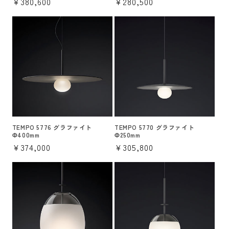
通
¥380,600
通
¥280,500
常
常
価
価
格
格
TEMPO 5776 グラファイト
TEMPO 5770 グラファイト
Φ400mm
Φ250mm
通
¥374,000
通
¥305,800
常
常
価
価
格
格