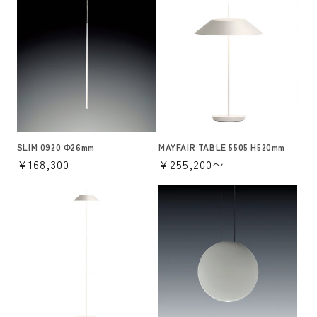
価
価
格
格
SLIM 0920 Φ26mm
MAYFAIR TABLE 5505 H520mm
通
¥168,300
通
¥255,200〜
常
常
価
価
格
格