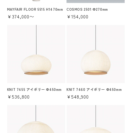
MAYFAIR FLOOR 5515 H1470mm
COSMOS 2501 Φ270mm
通
¥374,000〜
通
¥154,000
常
常
価
価
格
格
KNIT 7455 アイボリー Φ450mm
KNIT 7460 アイボリー Φ450mm
通
¥536,800
通
¥548,900
常
常
価
価
格
格