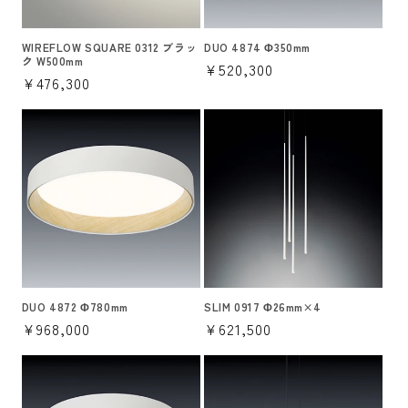
WIREFLOW SQUARE 0312 ブラッ
DUO 4874 Φ350mm
ク W500mm
通
¥520,300
通
¥476,300
常
常
価
価
格
格
DUO 4872 Φ780mm
SLIM 0917 Φ26mm×4
通
¥968,000
通
¥621,500
常
常
価
価
格
格