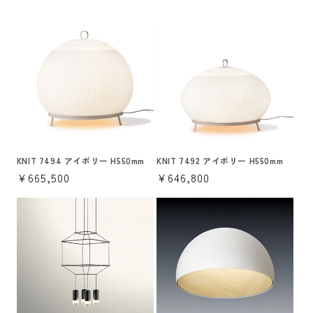
常
価
価
格
格
KNIT 7494 アイボリー H550mm
KNIT 7492 アイボリー H550mm
通
¥665,500
通
¥646,800
常
常
価
価
格
格