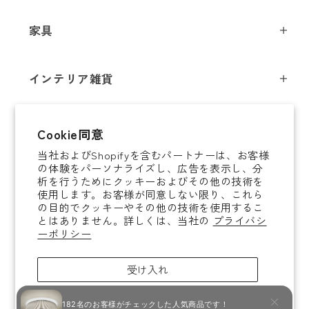
ペンダントライト
家具
シーリングライト
スツール
フロアライト
インテリア雑貨
チェア
テーブルライト
インテリア照明
テーブル
シャンデリア
即納商品
Cookie同意
オブジェ
ソファ / ベンチ
ブラケットライト
当社およびShopifyを含むパートナーは、お客様
即納商品
掛時計
デスク
タスクライト
の体験をパーソナライズし、広告を表示し、分
ご案内
析を行うためにクッキーおよびその他の技術を
置時計
ミラー
ポータブルライト
使用します。お客様が同意しない限り、これら
法人取引のご案内
の目的でクッキーやその他の技術を使用するこ
腕時計
収納家具
和風照明
とはありません。詳しくは、当社の
プライバシ
ショッピングガイド
About YAMAGIWA
花器
ーポリシー
コートハンガー
その他照明 / パーツ
お知らせ
テーブルウェア
傘立て
電球
受け入れ
ご利用ガイド
ホームアクセサリー
その他家具
照明ガイド
拒否
ラグ / ブランケット