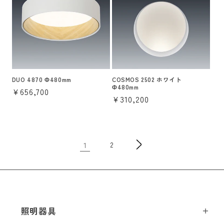
DUO 4870 Φ480mm
COSMOS 2502 ホワイト
Φ480mm
通
¥656,700
通
¥310,200
常
常
価
価
格
格
1
2
照明器具