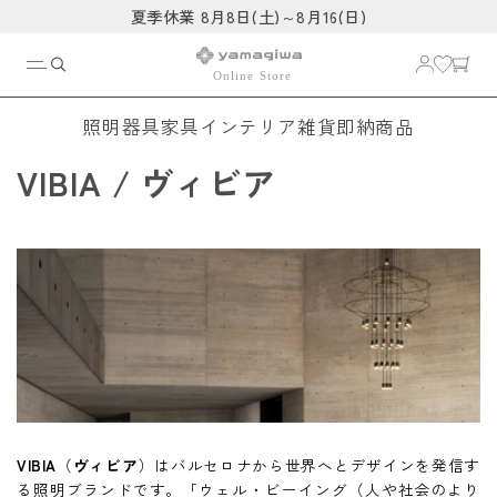
コンテ
夏季休業 8月8日(土)～8月16(日)
ンツに
進む
照明器具
家具
インテリア雑貨
即納商品
コ
VIBIA / ヴィビア
レ
ク
シ
ョ
ン
:
VIBIA
（
ヴィビア
）はバルセロナから世界へとデザインを発信す
る照明ブランドです。「ウェル・ビーイング（人や社会のより