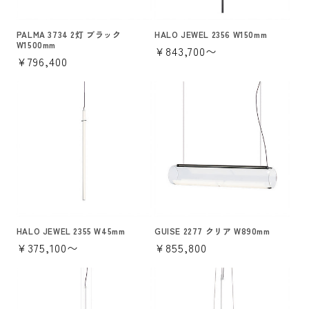
PALMA 3734 2灯 ブラック
HALO JEWEL 2356 W150mm
W1500mm
通
¥843,700〜
通
¥796,400
常
常
価
価
格
格
HALO JEWEL 2355 W45mm
GUISE 2277 クリア W890mm
通
¥375,100〜
通
¥855,800
常
常
価
価
格
格