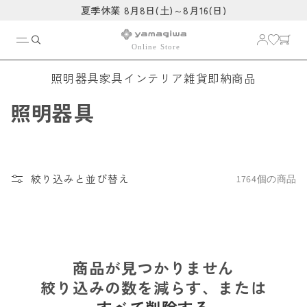
コンテ
夏季休業 8月8日(土)～8月16(日)
ンツに
進む
照明器具
家具
インテリア雑貨
即納商品
コ
照明器具
レ
ク
絞り込みと並び替え
1764個の商品
シ
ョ
ン
商品が見つかりません
:
絞り込みの数を減らす、または