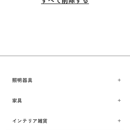
すべて削除する
照明器具
ペンダントライト
家具
シーリングライト
スツール
フロアライト
インテリア雑貨
チェア
テーブルライト