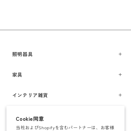
照明器具
ペンダントライト
家具
シーリングライト
スツール
フロアライト
インテリア雑貨
チェア
テーブルライト
インテリア照明
テーブル
シャンデリア
即納商品
Cookie同意
オブジェ
ソファ / ベンチ
ブラケットライト
当社およびShopifyを含むパートナーは、お客様
即納商品
掛時計
デスク
タスクライト