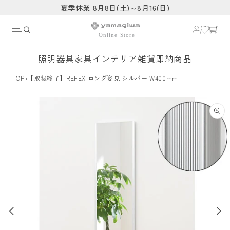
コンテ
夏季休業 8月8日(土)～8月16(日)
ンツに
進む
照明器具
家具
インテリア雑貨
即納商品
›
TOP
【取扱終了】REFEX ロング姿見 シルバー W400mm
商品情
報にス
キップ