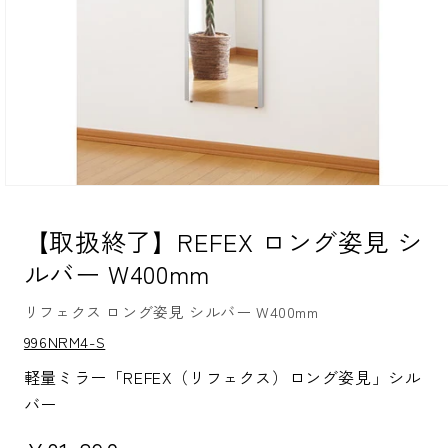
モ
ー
ダ
【取扱終了】REFEX ロング姿見 シ
ル
ルバー W400mm
で
メ
デ
リフェクス ロング姿見 シルバー W400mm
ィ
ア
S
996NRM4-S
K
(1)
U:
を
軽量ミラー「REFEX（リフェクス）ロング姿見」シル
開
バー
く
通常価格