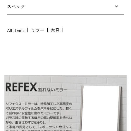
お問い合わせ内容
*
スペック
All items
ミラー
家具
※配送・設置に関しましては、地域により対応が異なりますため、都道
府県をご記入ください。
お名前
*
お名前(ふりがな)
*