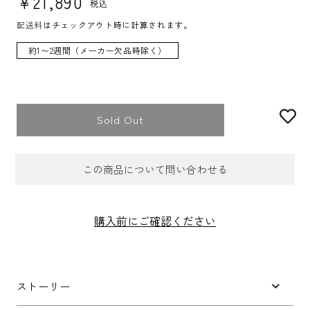
¥21,890
税込
配送料
はチェックアウト時に計算されます。
約1〜2週間（メーカー欠品時除く）
Sold Out
この商品について問い合わせる
お問合せフォーム
購入前にご確認ください
件名
*
ストーリー