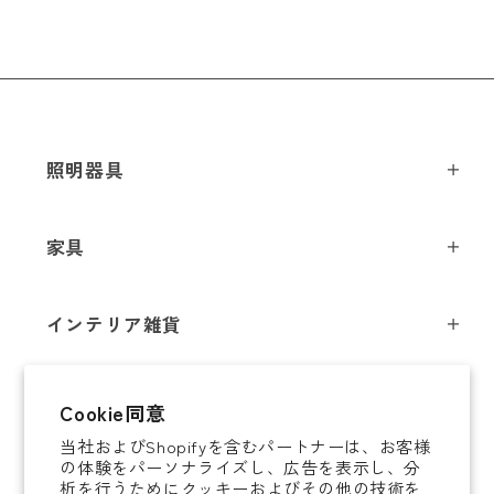
照明器具
ペンダントライト
家具
シーリングライト
スツール
フロアライト
インテリア雑貨
チェア
テーブルライト
インテリア照明
テーブル
シャンデリア
即納商品
Cookie同意
オブジェ
ソファ / ベンチ
ブラケットライト
当社およびShopifyを含むパートナーは、お客様
即納商品
掛時計
デスク
タスクライト
の体験をパーソナライズし、広告を表示し、分
ご案内
析を行うためにクッキーおよびその他の技術を
置時計