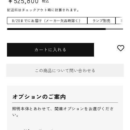
¥525,800
税込
配送料
はチェックアウト時に計算されます。
8/20までにお届け（メーカー欠品時除く）
ランプ別売
取付
カートに入れる
この商品について問い合わせる
お問合せフォーム
オプションのご案内
件名
*
照明本体とあわせて、関連オプションをお選びくださ
い。