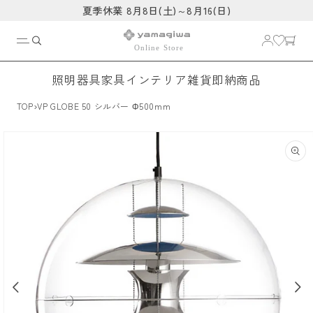
コンテ
夏季休業 8月8日(土)～8月16(日)
ンツに
進む
照明器具
家具
インテリア雑貨
即納商品
›
TOP
VP GLOBE 50 シルバー Φ500mm
商品情
報にス
キップ