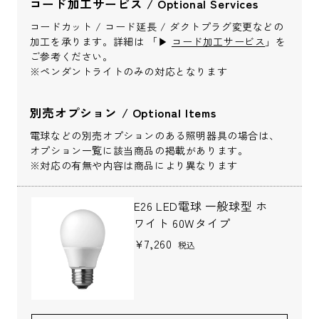
コード加工サービス / Optional Services
お問い合わせ内容
*
コードカット / コード延長 / ダクトプラグ変更などの
加工を承ります。詳細は 「▶︎
コード加工サービス
」を
ご参考ください。
※ペンダントライトのみの対応となります
別売オプション / Optional Items
※配送・設置に関しましては、地域により対応が異なりますため、都道
電球などの別売オプションのある照明器具の場合は、
府県をご記入ください。
オプション一覧に該当商品の掲載があります。
※対応の有無や内容は商品により異なります
お名前
*
E26 LED電球 一般球型 ホ
ワイト 60Wタイプ
¥7,260
税込
お名前(ふりがな)
*