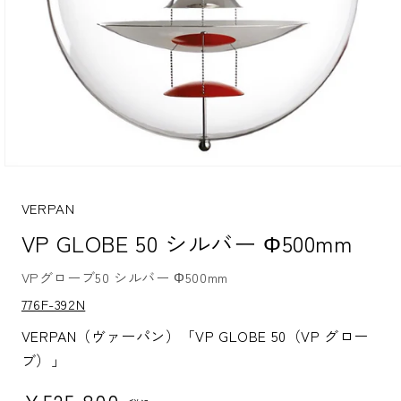
モ
ー
ダ
VERPAN
ル
VP GLOBE 50 シルバー Φ500mm
で
メ
デ
VPグローブ50 シルバー Φ500mm
ィ
S
ア
776F-392N
K
(1)
U:
を
VERPAN（ヴァーパン）「VP GLOBE 50（VP グロー
開
ブ）」
く
通常価格