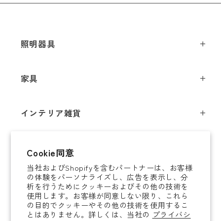
照明器具
ペンダントライト
家具
シーリングライト
スツール
フロアライト
インテリア雑貨
チェア
テーブルライト
インテリア照明
テーブル
シャンデリア
即納商品
Cookie同意
オブジェ
ソファ / ベンチ
ブラケットライト
当社およびShopifyを含むパートナーは、お客様
即納商品
掛時計
デスク
タスクライト
の体験をパーソナライズし、広告を表示し、分
ご案内
析を行うためにクッキーおよびその他の技術を
置時計
ミラー
ポータブルライト
使用します。お客様が同意しない限り、これら
法人取引のご案内
の目的でクッキーやその他の技術を使用するこ
腕時計
収納家具
和風照明
とはありません。詳しくは、当社の
プライバシ
ショッピングガイド