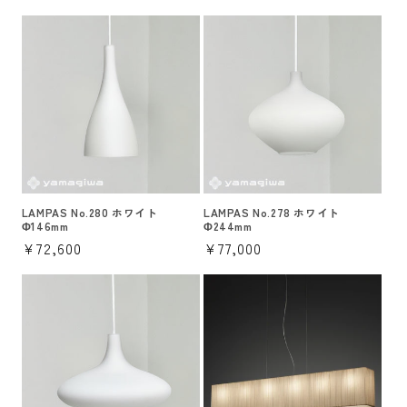
常
常
価
価
格
格
LAMPAS No.280 ホワイト
LAMPAS No.278 ホワイト
Φ146mm
Φ244mm
通
¥72,600
通
¥77,000
常
常
価
価
格
格