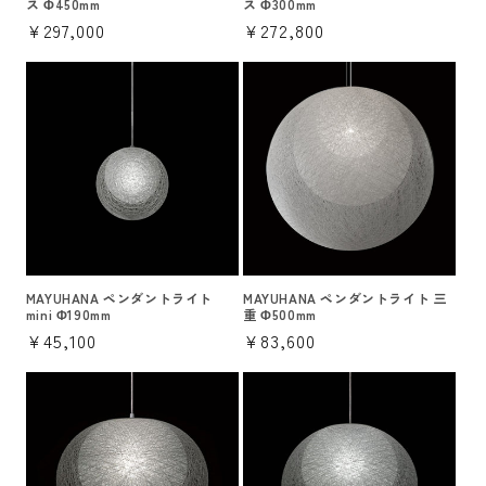
ス Φ450mm
ス Φ300mm
通
¥297,000
通
¥272,800
常
常
価
価
格
格
MAYUHANA ペンダントライト
MAYUHANA ペンダントライト 三
mini Φ190mm
重 Φ500mm
通
¥45,100
通
¥83,600
常
常
価
価
格
格