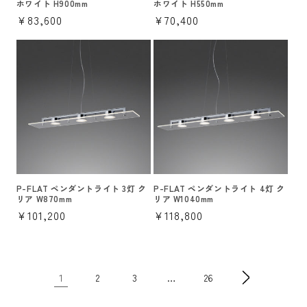
ホワイト H900mm
ホワイト H550mm
通
¥83,600
通
¥70,400
常
常
価
価
格
格
P-FLAT ペンダントライト 3灯 ク
P-FLAT ペンダントライト 4灯 ク
リア W870mm
リア W1040mm
通
¥101,200
通
¥118,800
常
常
価
価
格
格
1
…
2
3
26