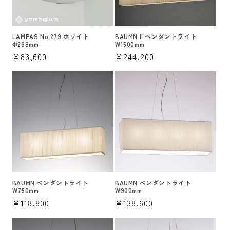
LAMPAS No.279 ホワイト
BAUMN II ペンダントライト
Φ268mm
W1500mm
通
¥83,600
通
¥244,200
常
常
価
価
格
格
BAUMN ペンダントライト
BAUMN ペンダントライト
W750mm
W900mm
通
¥118,800
通
¥138,600
常
常
価
価