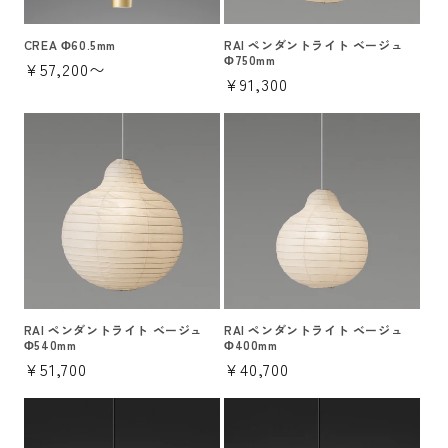
CREA Φ60.5mm
RAI ペンダントライト ベージュ
Φ750mm
通
¥57,200〜
通
¥91,300
常
常
価
価
格
格
RAI ペンダントライト ベージュ
RAI ペンダントライト ベージュ
Φ540mm
Φ400mm
通
¥51,700
通
¥40,700
常
常
価
価
格
格