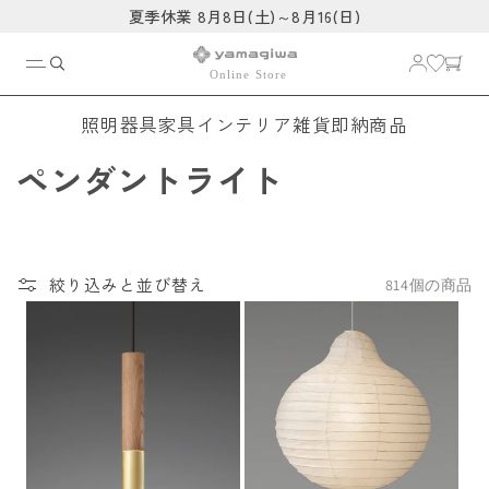
コンテ
夏季休業 8月8日(土)～8月16(日)
ンツに
進む
照明器具
家具
インテリア雑貨
即納商品
コ
ペンダントライト
レ
ク
絞り込みと並び替え
814個の商品
シ
ョ
ン
: