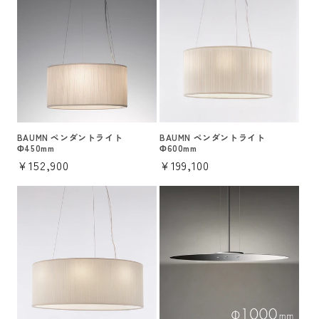
格
格
BAUMN ペンダントライト
BAUMN ペンダントライト
Φ450mm
Φ600mm
通
¥152,900
通
¥199,100
常
常
価
価
格
格