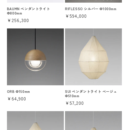
BAUMN ペンダントライト
RIFLESSO シルバー Φ1000mm
Φ800mm
通
¥594,000
通
¥256,300
常
常
価
価
格
格
ORB Φ150mm
SUI ペンダントライト ベージュ
Φ510mm
通
¥64,900
通
¥57,200
常
常
価
価
格
格